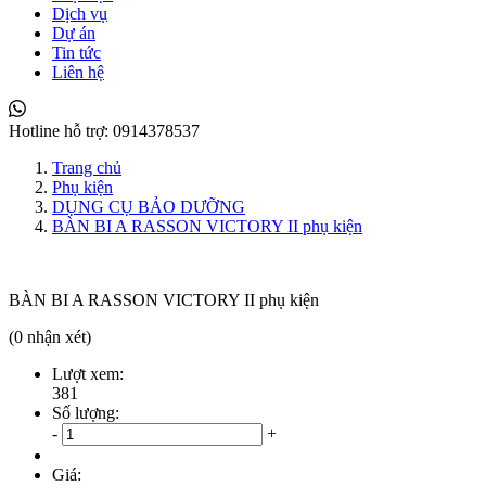
Dịch vụ
Dự án
Tin tức
Liên hệ
Hotline hỗ trợ:
0914378537
Trang chủ
Phụ kiện
DỤNG CỤ BẢO DƯỠNG
BÀN BI A RASSON VICTORY II phụ kiện
BÀN BI A RASSON VICTORY II phụ kiện
(0 nhận xét)
Lượt xem:
381
Số lượng:
-
+
Giá: