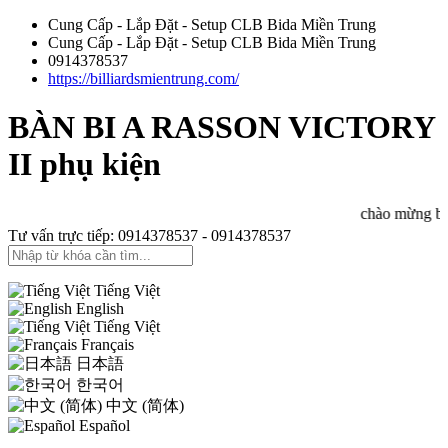
Cung Cấp - Lắp Đặt - Setup CLB Bida Miền Trung
Cung Cấp - Lắp Đặt - Setup CLB Bida Miền Trung
0914378537
https://billiardsmientrung.com/
BÀN BI A RASSON VICTORY
II phụ kiện
chào mừng bạn đế
Tư vấn trực tiếp: 0914378537 - 0914378537
Tiếng Việt
English
Tiếng Việt
Français
日本語
한국어
中文 (简体)
Español