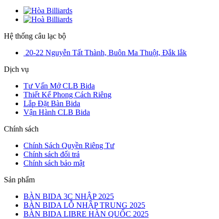
Hệ thống câu lạc bộ
20-22 Nguyễn Tất Thành, Buôn Ma Thuột, Đắk lắk
Dịch vụ
Tư Vấn Mở CLB Bida
Thiết Kế Phong Cách Riêng
Lắp Đặt Bàn Bida
Vận Hành CLB Bida
Chính sách
Chính Sách Quyền Riêng Tư
Chính sách đổi trả
Chính sách bảo mật
Sản phẩm
BÀN BIDA 3C NHẬP 2025
BÀN BIDA LỖ NHẬP TRUNG 2025
BÀN BIDA LIBRE HÀN QUỐC 2025