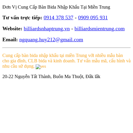
Đơn Vị Cung Cấp Bàn Bida Nhập Khẩu Tại Miền Trung
Tư vấn trực tiếp:
0914 378 537
-
0909 095 931
Website:
billiardsnhaptrung.vn
-
billiardsmientrung.com
Email:
ngquang.huy212@gmail.com
Cung cấp bàn bida nhập khẩu tại miền Trung với nhiều mẫu bàn
cho gia đình, CLB bida và kinh doanh. Tư vấn mẫu mã, cấu hình và
nhu cầu sử dụng.
20-22 Nguyễn Tất Thành, Buôn Ma Thuột, Đắk lắk