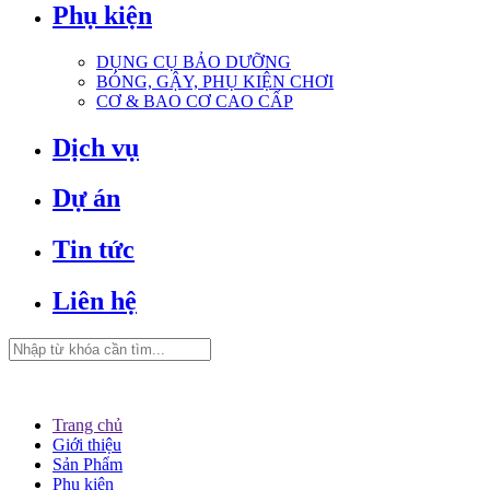
Phụ kiện
DỤNG CỤ BẢO DƯỠNG
BÓNG, GẬY, PHỤ KIỆN CHƠI
CƠ & BAO CƠ CAO CẤP
Dịch vụ
Dự án
Tin tức
Liên hệ
Trang chủ
Giới thiệu
Sản Phẩm
Phụ kiện