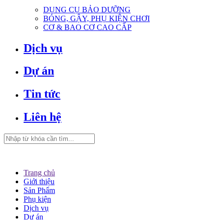
DỤNG CỤ BẢO DƯỠNG
BÓNG, GẬY, PHỤ KIỆN CHƠI
CƠ & BAO CƠ CAO CẤP
Dịch vụ
Dự án
Tin tức
Liên hệ
Trang chủ
Giới thiệu
Sản Phẩm
Phụ kiện
Dịch vụ
Dự án