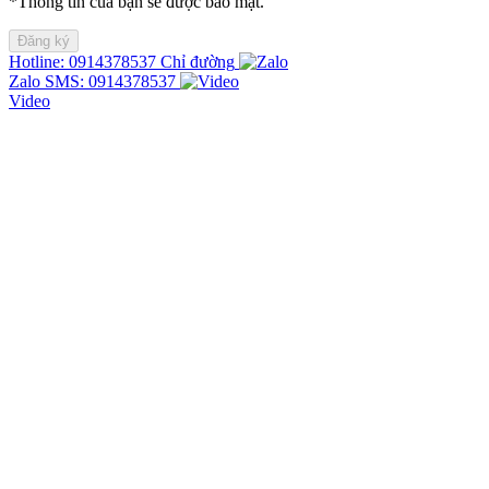
*Thông tin của bạn sẽ được bảo mật.
Hotline: 0914378537
Chỉ đường
Zalo
SMS: 0914378537
Video