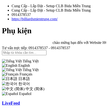
Cung Cấp - Lắp Đặt - Setup CLB Bida Miền Trung
Cung Cấp - Lắp Đặt - Setup CLB Bida Miền Trung
0914378537
https://billiardsmientrung.com/
Phụ kiện
chào mừng bạn đến với Website HÒA 
Tư vấn trực tiếp: 0914378537 - 0914378537
Tiếng Việt
English
Tiếng Việt
Français
日本語
한국어
中文 (简体)
Español
LiveFeed