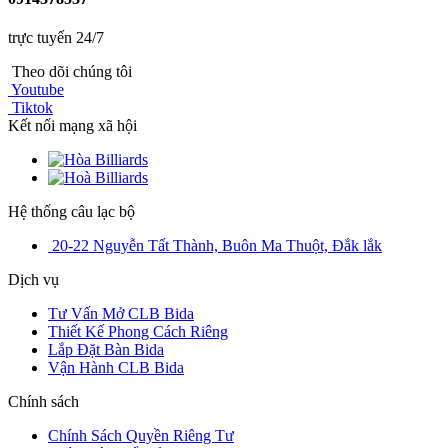
trực tuyến 24/7
Theo dõi chúng tôi
Youtube
Tiktok
Kết nối mạng xã hội
Hệ thống câu lạc bộ
20-22 Nguyễn Tất Thành, Buôn Ma Thuột, Đắk lắk
Dịch vụ
Tư Vấn Mở CLB Bida
Thiết Kế Phong Cách Riêng
Lắp Đặt Bàn Bida
Vận Hành CLB Bida
Chính sách
Chính Sách Quyền Riêng Tư