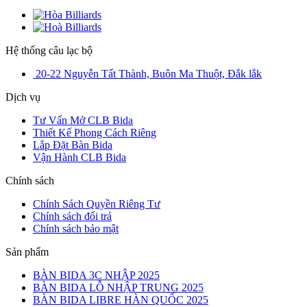
Hệ thống câu lạc bộ
20-22 Nguyễn Tất Thành, Buôn Ma Thuột, Đắk lắk
Dịch vụ
Tư Vấn Mở CLB Bida
Thiết Kế Phong Cách Riêng
Lắp Đặt Bàn Bida
Vận Hành CLB Bida
Chính sách
Chính Sách Quyền Riêng Tư
Chính sách đổi trả
Chính sách bảo mật
Sản phẩm
BÀN BIDA 3C NHẬP 2025
BÀN BIDA LỖ NHẬP TRUNG 2025
BÀN BIDA LIBRE HÀN QUỐC 2025