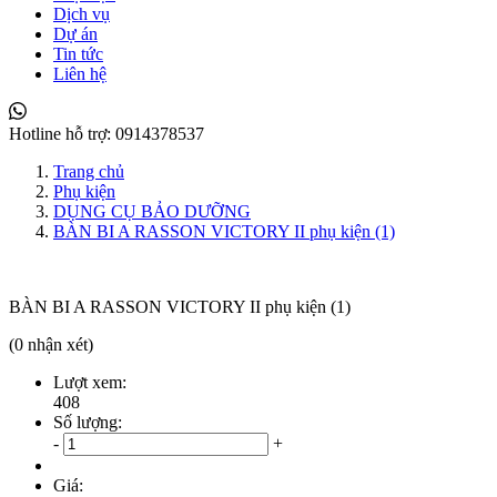
Dịch vụ
Dự án
Tin tức
Liên hệ
Hotline hỗ trợ:
0914378537
Trang chủ
Phụ kiện
DỤNG CỤ BẢO DƯỠNG
BÀN BI A RASSON VICTORY II phụ kiện (1)
BÀN BI A RASSON VICTORY II phụ kiện (1)
(0 nhận xét)
Lượt xem:
408
Số lượng:
-
+
Giá: