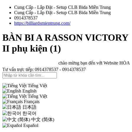
Cung Cấp - Lắp Đặt - Setup CLB Bida Miền Trung
Cung Cấp - Lắp Đặt - Setup CLB Bida Miền Trung
0914378537
https://billiardsmientrung.com/
BÀN BI A RASSON VICTORY
II phụ kiện (1)
chào mừng bạn đến với Website HÒA BIL
Tư vấn trực tiếp: 0914378537 - 0914378537
Tiếng Việt
English
Tiếng Việt
Français
日本語
한국어
中文 (简体)
Español