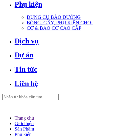
Phụ kiện
DỤNG CỤ BẢO DƯỠNG
BÓNG, GẬY, PHỤ KIỆN CHƠI
CƠ & BAO CƠ CAO CẤP
Dịch vụ
Dự án
Tin tức
Liên hệ
Trang chủ
Giới thiệu
Sản Phẩm
Phụ kiện