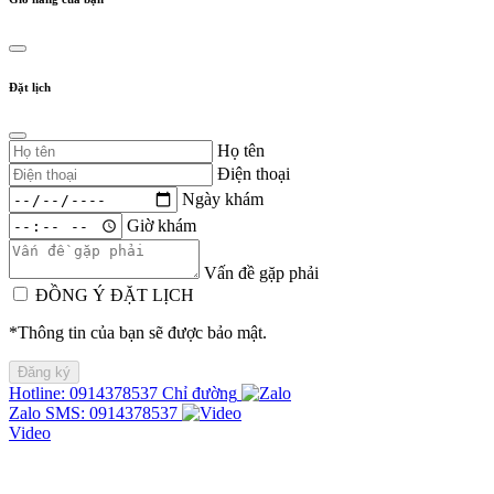
Đặt lịch
Họ tên
Điện thoại
Ngày khám
Giờ khám
Vấn đề gặp phải
ĐỒNG Ý ĐẶT LỊCH
*Thông tin của bạn sẽ được bảo mật.
Hotline: 0914378537
Chỉ đường
Zalo
SMS: 0914378537
Video