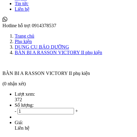
Tin tức
Liên hệ
Hotline hỗ trợ:
0914378537
Trang chủ
Phụ kiện
DỤNG CỤ BẢO DƯỠNG
BÀN BI A RASSON VICTORY II phụ kiện
BÀN BI A RASSON VICTORY II phụ kiện
(0 nhận xét)
Lượt xem:
372
Số lượng:
-
+
Giá:
Liên hệ