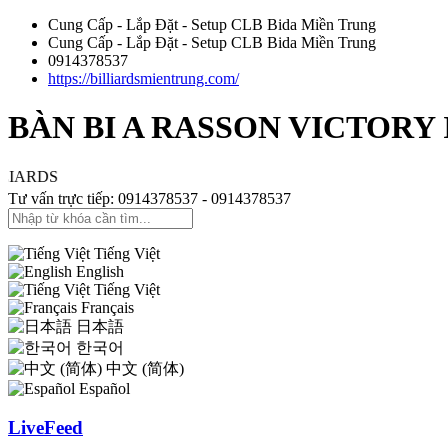
Cung Cấp - Lắp Đặt - Setup CLB Bida Miền Trung
Cung Cấp - Lắp Đặt - Setup CLB Bida Miền Trung
0914378537
https://billiardsmientrung.com/
BÀN BI A RASSON VICTORY II
Tư vấn trực tiếp: 0914378537 - 0914378537
Tiếng Việt
English
Tiếng Việt
Français
日本語
한국어
中文 (简体)
Español
LiveFeed