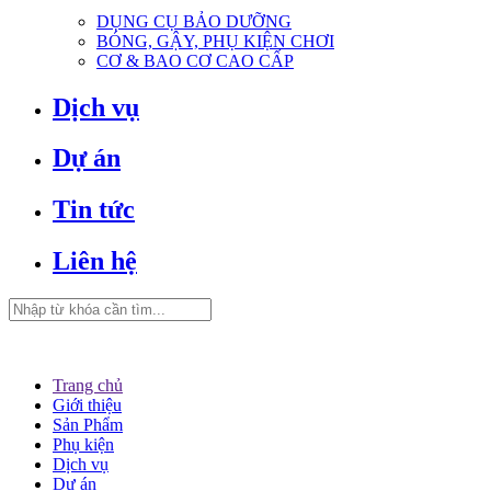
DỤNG CỤ BẢO DƯỠNG
BÓNG, GẬY, PHỤ KIỆN CHƠI
CƠ & BAO CƠ CAO CẤP
Dịch vụ
Dự án
Tin tức
Liên hệ
Trang chủ
Giới thiệu
Sản Phẩm
Phụ kiện
Dịch vụ
Dự án