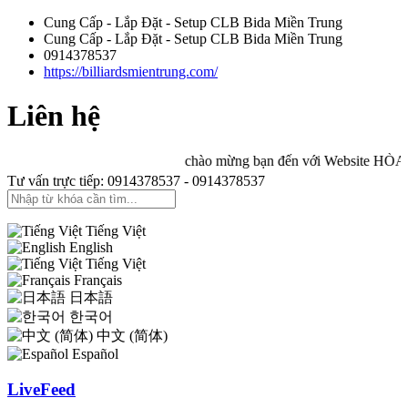
Cung Cấp - Lắp Đặt - Setup CLB Bida Miền Trung
Cung Cấp - Lắp Đặt - Setup CLB Bida Miền Trung
0914378537
https://billiardsmientrung.com/
Liên hệ
chào mừng bạn đến với Website HÒA BI
Tư vấn trực tiếp: 0914378537 - 0914378537
Tiếng Việt
English
Tiếng Việt
Français
日本語
한국어
中文 (简体)
Español
LiveFeed