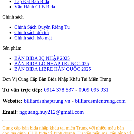
Lắp Đặt Bàn Bida
Vận Hành CLB Bida
Chính sách
Chính Sách Quyền Riêng Tư
Chính sách đổi trả
Chính sách bảo mật
Sản phẩm
BÀN BIDA 3C NHẬP 2025
BÀN BIDA LỖ NHẬP TRUNG 2025
BÀN BIDA LIBRE HÀN QUỐC 2025
Đơn Vị Cung Cấp Bàn Bida Nhập Khẩu Tại Miền Trung
Tư vấn trực tiếp:
0914 378 537
-
0909 095 931
Website:
billiardsnhaptrung.vn
-
billiardsmientrung.com
Email:
ngquang.huy212@gmail.com
Cung cấp bàn bida nhập khẩu tại miền Trung với nhiều mẫu bàn
cho gia đình, CLB bida và kinh doanh. Tư vấn mẫu mã, cấu hình và