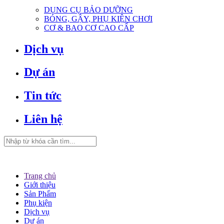
DỤNG CỤ BẢO DƯỠNG
BÓNG, GẬY, PHỤ KIỆN CHƠI
CƠ & BAO CƠ CAO CẤP
Dịch vụ
Dự án
Tin tức
Liên hệ
Trang chủ
Giới thiệu
Sản Phẩm
Phụ kiện
Dịch vụ
Dự án