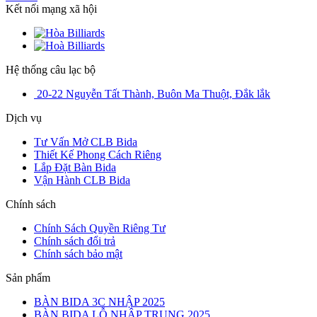
Kết nối mạng xã hội
Hệ thống câu lạc bộ
20-22 Nguyễn Tất Thành, Buôn Ma Thuột, Đắk lắk
Dịch vụ
Tư Vấn Mở CLB Bida
Thiết Kế Phong Cách Riêng
Lắp Đặt Bàn Bida
Vận Hành CLB Bida
Chính sách
Chính Sách Quyền Riêng Tư
Chính sách đổi trả
Chính sách bảo mật
Sản phẩm
BÀN BIDA 3C NHẬP 2025
BÀN BIDA LỖ NHẬP TRUNG 2025