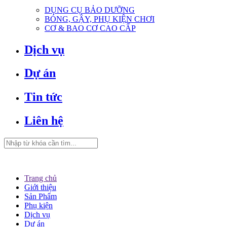
DỤNG CỤ BẢO DƯỠNG
BÓNG, GẬY, PHỤ KIỆN CHƠI
CƠ & BAO CƠ CAO CẤP
Dịch vụ
Dự án
Tin tức
Liên hệ
Trang chủ
Giới thiệu
Sản Phẩm
Phụ kiện
Dịch vụ
Dự án