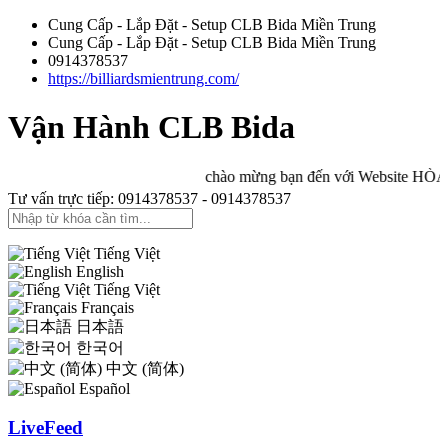
Cung Cấp - Lắp Đặt - Setup CLB Bida Miền Trung
Cung Cấp - Lắp Đặt - Setup CLB Bida Miền Trung
0914378537
https://billiardsmientrung.com/
Vận Hành CLB Bida
chào mừng bạn đến với Website HÒA B
Tư vấn trực tiếp: 0914378537 - 0914378537
Tiếng Việt
English
Tiếng Việt
Français
日本語
한국어
中文 (简体)
Español
LiveFeed