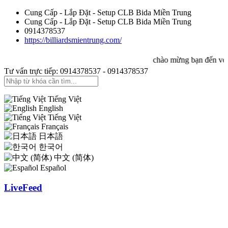
Cung Cấp - Lắp Đặt - Setup CLB Bida Miền Trung
Cung Cấp - Lắp Đặt - Setup CLB Bida Miền Trung
0914378537
https://billiardsmientrung.com/
chào mừng bạn đến với 
Tư vấn trực tiếp: 0914378537 - 0914378537
Tiếng Việt
English
Tiếng Việt
Français
日本語
한국어
中文 (简体)
Español
LiveFeed