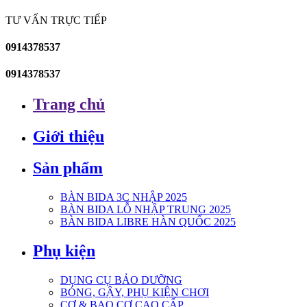
TƯ VẤN TRỰC TIẾP
0914378537
0914378537
Trang chủ
Giới thiệu
Sản phẩm
BÀN BIDA 3C NHẬP 2025
BÀN BIDA LỖ NHẬP TRUNG 2025
BÀN BIDA LIBRE HÀN QUỐC 2025
Phụ kiện
DỤNG CỤ BẢO DƯỠNG
BÓNG, GẬY, PHỤ KIỆN CHƠI
CƠ & BAO CƠ CAO CẤP