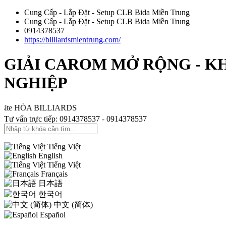
Cung Cấp - Lắp Đặt - Setup CLB Bida Miền Trung
Cung Cấp - Lắp Đặt - Setup CLB Bida Miền Trung
0914378537
https://billiardsmientrung.com/
GIẢI CAROM MỞ RỘNG - K
NGHIỆP
ÒA BILLIARDS
Tư vấn trực tiếp: 0914378537 - 0914378537
Tiếng Việt
English
Tiếng Việt
Français
日本語
한국어
中文 (简体)
Español