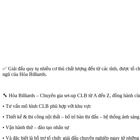
✅ Giải đấu quy tụ nhiều cơ thủ chất lượng đến từ các tỉnh, được tổ ch
ngũ của Hòa Billiards.
🔧 Hòa Billiards – Chuyên gia set-up CLB từ A đến Z, đồng hành c
• Tư vấn mô hình CLB phù hợp với khu vực
• Thiết kế & thi công nội thất – bố trí bàn thi đấu – hệ thống ánh sáng
• Vận hành thử – đào tạo nhân sự
• Và đặc biệt là hỗ trợ tổ chức giải đấu chuyên nghiệp ngay từ nhữn