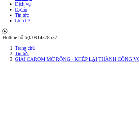
Dịch vụ
Dự án
Tin tức
Liên hệ
Hotline hỗ trợ:
0914378537
Trang chủ
Tin tức
GIẢI CAROM MỞ RỘNG - KHÉP LẠI THÀNH CÔNG V