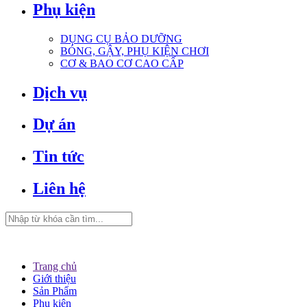
Phụ kiện
DỤNG CỤ BẢO DƯỠNG
BÓNG, GẬY, PHỤ KIỆN CHƠI
CƠ & BAO CƠ CAO CẤP
Dịch vụ
Dự án
Tin tức
Liên hệ
Trang chủ
Giới thiệu
Sản Phẩm
Phụ kiện