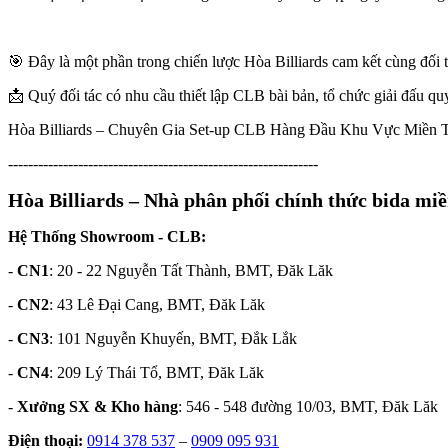
🎯 Đây là một phần trong chiến lược Hòa Billiards cam kết cùng đố
📩 Quý đối tác có nhu cầu thiết lập CLB bài bản, tổ chức giải đấu quy
Hòa Billiards – Chuyên Gia Set-up CLB Hàng Đầu Khu Vực Miền 
--------------------------------------------------------------
Hòa Billiards – Nhà phân phối chính thức bida mi
Hệ Thống Showroom - CLB:
-
CN1
: 20 - 22 Nguyễn Tất Thành, BMT, Đăk Lăk
-
CN2
: 43 Lê Đại Cang, BMT, Đăk Lăk
-
CN3
: 101 Nguyễn Khuyến, BMT, Đắk Lắk
-
CN4
: 209 Lý Thái Tổ, BMT, Đăk Lăk
-
Xưởng SX & Kho hàng
: 546 - 548 đường 10/03, BMT, Đăk Lăk
Điện thoại:
0914 378
537
–
0909 095 931