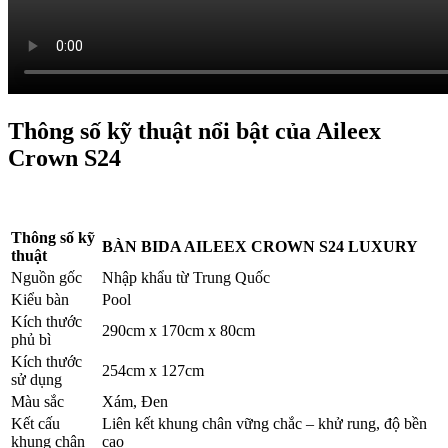
Thông số kỹ thuật nổi bật của Aileex
Crown S24
Thông số kỹ
BÀN BIDA AILEEX CROWN S24 LUXURY
thuật
Nguồn gốc
Nhập khẩu từ Trung Quốc
Kiểu bàn
Pool
Kích thước
290cm x 170cm x 80cm
phủ bì
Kích thước
254cm x 127cm
sử dụng
Màu sắc
Xám, Đen
Kết cấu
Liên kết khung chân vững chắc – khử rung, độ bền
khung chân
cao