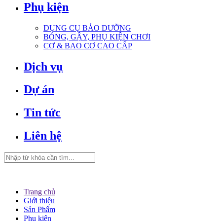
Phụ kiện
DỤNG CỤ BẢO DƯỠNG
BÓNG, GẬY, PHỤ KIỆN CHƠI
CƠ & BAO CƠ CAO CẤP
Dịch vụ
Dự án
Tin tức
Liên hệ
Trang chủ
Giới thiệu
Sản Phẩm
Phụ kiện