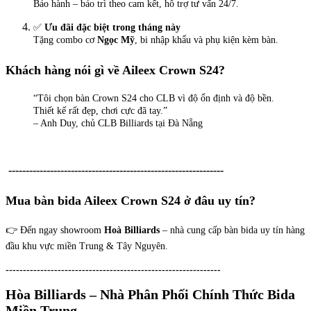
Bảo hành – bảo trì theo cam kết, hỗ trợ tư vấn 24/7.
✅
Ưu đãi đặc biệt trong tháng này
Tặng combo cơ
Ngọc Mỹ
, bi nhập khẩu và phụ kiện kèm bàn.
Khách hàng nói gì về Aileex Crown S24?
“Tôi chọn bàn Crown S24 cho CLB vì độ ổn định và độ bền.
Thiết kế rất đẹp, chơi cực đã tay.”
– Anh Duy, chủ CLB Billiards tại Đà Nẵng
--------------------------------------------------------------
Mua bàn bida Aileex Crown S24 ở đâu uy tín?
👉 Đến ngay showroom
Hoà Billiards
– nhà cung cấp bàn bida uy tín hàng
đầu khu vực miền Trung & Tây Nguyên.
--------------------------------------------------------------
Hòa Billiards – Nhà Phân Phối Chính Thức Bida
Miền Trung