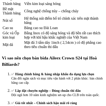
Thành băng
Viền kim loại sáng bóng
Bề mặt
Công nghệ chống trày – chống cháy
Thành băng
Hệ thống nút điểm bố trí chính xác trên mặt thành
Nút số
băng
Cao su
Băng cao su Đài Loan
Góc và Ốp
Bằng Inox có độ sáng bóng và độ bền rất cao thích
kim loại
hợp với khí hậu khắc nghiệt của Việt Nam
Mặt đá 3 tấm dày 1inch ( 2,54cm ) có độ phẳng cao
Mặt đá
theo tiêu chuẩn thi đấu
Vì sao nên chọn bàn bida Aileex Crown S24 tại Hoà
Billiards?
✅
Hàng chính hãng & hàng nhập khẩu đa dạng lựa chọn
Cân đối ngân sách và mục tiêu vận hành với 2 phân khúc: bàn chính
hãng cao cấp.
✅
Lắp đặt chuyên nghiệp – Đúng chuẩn thi đấu
Đội ngũ hơn 10 năm kinh nghiệm set-up cho CLB trên toàn quốc.
✅
Giá tốt nhất – Chính sách hậu mãi rõ ràng