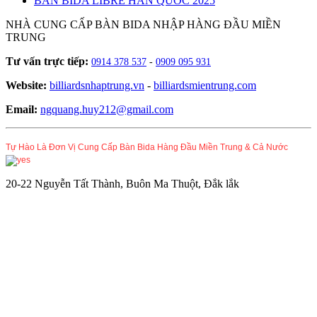
BÀN BIDA LIBRE HÀN QUỐC 2025
NHÀ CUNG CẤP BÀN BIDA NHẬP HÀNG ĐẦU MIỀN
TRUNG
Tư vấn trực tiếp:
0914 378 537
-
0909 095 931
Website:
billiardsnhaptrung.vn
-
billiardsmientrung.com
Email:
ngquang.huy212@gmail.com
Tự Hào Là Đơn Vị Cung Cấp Bàn Bida Hàng Đầu Miền Trung & Cả Nước
20-22 Nguyễn Tất Thành, Buôn Ma Thuột, Đắk lắk