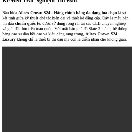
Kế Đến Trải Nghiệm Thi Đấu
Bàn bida
Aileex Crown S24 - H
àng chính hãng đa dạng lựa chọn
là sự
kết tinh giữa kỹ thuật chế tác hiện đại và thiết kế đẳng cấp. Đây là mẫu bàn
thi đấu
chuẩn quốc tế
, được sử dụng rộng rãi tại các CLB chuyên nghiệp
và giải đấu lớn trên toàn quốc. Với mặt bàn phủ đá Slate 3 mảnh, hệ thống
băng cao su đàn hồi cao và kiểu dáng sang trọng,
Aileex Crown S24
Luxury
không chỉ là thiết bị thi đấu mà còn là điểm nhấn cho không gian.