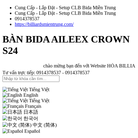
Cung Cấp - Lắp Đặt - Setup CLB Bida Miền Trung
Cung Cấp - Lắp Đặt - Setup CLB Bida Miền Trung
0914378537
https://billiardsmientrung.com/
BÀN BIDA AILEEX CROWN
S24
chào mừng bạn đến với Website HÒA BILLIARDS
Tư vấn trực tiếp: 0914378537 - 0914378537
Tiếng Việt
English
Tiếng Việt
Français
日本語
한국어
中文 (简体)
Español