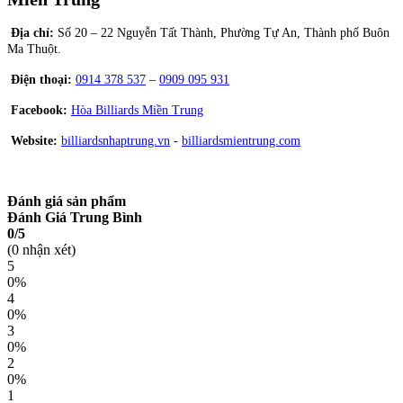
Địa chỉ:
Số 20 – 22 Nguyễn Tất Thành, Phường Tự An, Thành phố Buôn
Ma Thuột.
Điện thoại:
0914 378
537
–
0909 095 931
Facebook:
Hòa Billiards Miền Trung
Website:
billiardsnhaptrung.vn
-
billiardsmientrung.com
Đánh giá sản phẩm
Đánh Giá Trung Bình
0/5
(0 nhận xét)
5
0%
4
0%
3
0%
2
0%
1