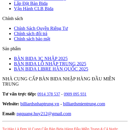
Lắp Đặt Bàn Bida
Vận Hành CLB Bida
Chính sách
Chính Sách Quyền Riêng Tư
Chính sách đổi trả
Chính sách bảo mật
Sản phẩm
BÀN BIDA 3C NHẬP 2025
BÀN BIDA LỖ NHẬP TRUNG 2025
BÀN BIDA LIBRE HÀN QUỐC 2025
NHÀ CUNG CẤP BÀN BIDA NHẬP HÀNG ĐẦU MIỀN
TRUNG
Tư vấn trực tiếp:
0914 378 537
-
0909 095 931
Website:
billiardsnhaptrung.vn
-
billiardsmientrung.com
Email:
ngquang.huy212@gmail.com
Tự Hào Là Đơn Vị Cung Cấp Bàn Bida Hàng Đầu Miền Trung & Cả Nước