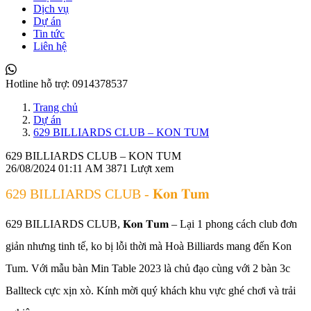
Dịch vụ
Dự án
Tin tức
Liên hệ
Hotline hỗ trợ:
0914378537
Trang chủ
Dự án
629 BILLIARDS CLUB – KON TUM
629 BILLIARDS CLUB – KON TUM
26/08/2024 01:11 AM
3871 Lượt xem
629 BILLIARDS CLUB - 𝐊𝐨𝐧 𝐓𝐮𝐦
629 BILLIARDS CLUB, 𝐊𝐨𝐧 𝐓𝐮𝐦 – Lại 1 phong cách club đơn
giản nhưng tinh tế, ko bị lỗi thời mà Hoà Billiards mang đến Kon
Tum. Với mẫu bàn Min Table 2023 là chủ đạo cùng với 2 bàn 3c
Ballteck cực xịn xò. Kính mời quý khách khu vực ghé chơi và trải