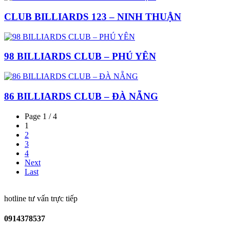
CLUB BILLIARDS 123 – NINH THUẬN
98 BILLIARDS CLUB – PHÚ YÊN
86 BILLIARDS CLUB – ĐÀ NẴNG
Page 1 / 4
1
2
3
4
Next
Last
hotline tư vấn trực tiếp
0914378537