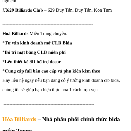
nghiệm
💥𝟔𝟐𝟗 𝐁𝐢𝐥𝐥𝐢𝐚𝐫𝐝𝐬 𝐂𝐥𝐮𝐛 – 629 Duy Tân, Duy Tân, Kon Tum
--------------------------------------------------------------
Hoà Billiards
Miền Trung chuyên:
*𝐓𝐮̛ 𝐯𝐚̂́𝐧 𝐤𝐢𝐧𝐡 𝐝𝐨𝐚𝐧𝐡 𝐦𝐨̛̉ 𝐂𝐋𝐁 𝐁𝐢𝐝𝐚
*𝐁𝐨̂́ 𝐭𝐫𝐢́ 𝐦𝐚̣̆𝐭 𝐛𝐚̆̀𝐧𝐠 𝐂𝐋𝐁 𝐦𝐢𝐞̂̃𝐧 𝐩𝐡𝐢́
*𝐋𝐞̂𝐧 𝐭𝐡𝐢𝐞̂́𝐭 𝐤𝐞̂́ 𝟑𝐃 𝐡𝐨̂̃ 𝐭𝐫𝐨̛̣ 𝐝𝐞𝐜𝐨𝐫
*𝐂𝐮𝐧𝐠 𝐜𝐚̂́𝐩 𝐟𝐮𝐥𝐥 𝐛𝐚̀𝐧 𝐜𝐚𝐨 𝐜𝐚̂́𝐩 𝐯𝐚̀ 𝐩𝐡𝐮̣ 𝐤𝐢𝐞̣̂𝐧 𝐤𝐞̀𝐦 𝐭𝐡𝐞𝐨
Hãy liên hệ ngay nếu bạn đang có ý tưởng kinh doanh clb bida,
chúng tôi sẽ giúp bạn hiện thực hoá 1 cách trọn vẹn.
--------------------------------------------------------------
Hòa Billiards
– Nhà phân phối chính thức bida
miền Trung