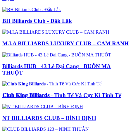
BH Billiards Club - Đắk Lắk
M.I.A BILLIARDS LUXURY CLUB – CAM RANH
Billiards HUB - 43 Lê Đại Cang - BUÔN MA
THUỘT
𝐂𝐥𝐮𝐛 𝐊𝐢𝐧𝐠 𝐁𝐢𝐥𝐥𝐢𝐚𝐫𝐝𝐬 - Tinh Tế Và Cực Kì Tinh Tế
NT BILLIARDS CLUB – BÌNH ĐỊNH