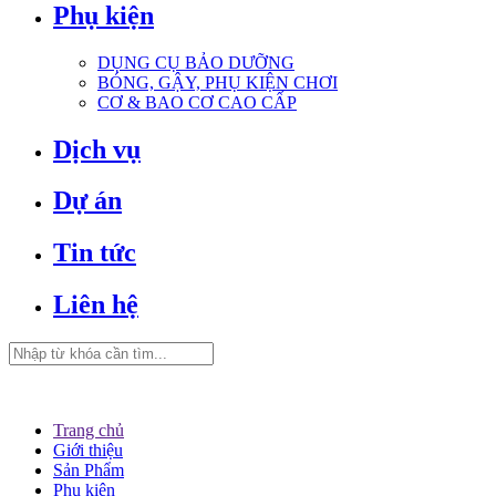
Phụ kiện
DỤNG CỤ BẢO DƯỠNG
BÓNG, GẬY, PHỤ KIỆN CHƠI
CƠ & BAO CƠ CAO CẤP
Dịch vụ
Dự án
Tin tức
Liên hệ
Trang chủ
Giới thiệu
Sản Phẩm
Phụ kiện