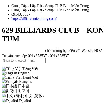
Cung Cấp - Lắp Đặt - Setup CLB Bida Miền Trung
Cung Cấp - Lắp Đặt - Setup CLB Bida Miền Trung
0914378537
https://billiardsmientrung.com/
629 BILLIARDS CLUB – KON
TUM
chào mừng bạn đến với Website HÒA BILL
Tư vấn trực tiếp: 0914378537 - 0914378537
Tiếng Việt
English
Tiếng Việt
Français
日本語
한국어
中文 (简体)
Español