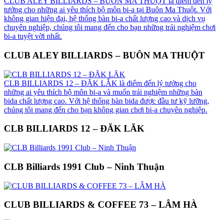
CLUB ALEY BILLIARDS – BUÔN MA THUỘT là điểm đến lý
tưởng cho những ai yêu thích bộ môn bi-a tại Buôn Ma Thuột. Với
không gian hiện đại, hệ thống bàn bi-a chất lượng cao và dịch vụ
chuyên nghiệp, chúng tôi mang đến cho bạn những trải nghiệm chơi
bi-a tuyệt vời nhất.
CLUB ALEY BILLIARDS – BUÔN MA THUỘT
CLB BILLIARDS 12 – ĐĂK LẮK là điểm đến lý tưởng cho
những ai yêu thích bộ môn bi-a và muốn trải nghiệm những bàn
bida chất lượng cao. Với hệ thống bàn bida được đầu tư kỹ lưỡng,
chúng tôi mang đến cho bạn không gian chơi bi-a chuyên nghiệp.
CLB BILLIARDS 12 – ĐĂK LĂK
CLB Billiards 1991 Club – Ninh Thuận
CLUB BILLIARDS & COFFEE 73 – LÂM HÀ