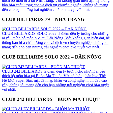
thích bộ môn bi-a tại Nha Trang. Với không gian hiện đại, hệ thống
bàn bi-a chất lượng cao và dịch vụ chuyên nghiệp, chúng tôi mang
đến cho bạn những trải nghiệm chơi bi-a tuyệt vời nhất.
CLUB BILLIARDS 79 – NHA TRANG
CLUB BILLIARDS SOLO 2022 là điểm đến lý tưởng cho những
ai yêu thích bộ môn bi-a tại Đắk Nông. Với không gian hiện đại, hệ
thống bàn bi-a chất lượng cao và dịch vụ chuyên nghiệp, chúng tôi
mang đến cho bạn những trải nghiệm chơi bi-a tuyệt vời nhất.
CLUB BILLIARDS SOLO 2022 – ĐĂK NÔNG
CLUB 242 BILLIARDS là điểm đến lý tưởng cho những ai yêu
thích bộ môn bi-a tại Buôn Ma Thuột. Với hệ thống bàn bi-a Thế
Hệ Mới Super Star, mặt đá nhập khẩu và công nghệ nỉ thi đấu cao
cấp, chúng tôi mang đến cho bạn những trải nghiệm chơi bi-a tuyệt
vời nhất.
CLUB 242 BILLIARDS – BUÔN MA THUỘT