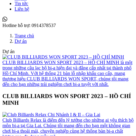
Tin tức
Liên hệ
Hotline hỗ trợ:
0914378537
Trang chủ
Dự án
Dự án
CLUB BILLIARDS WON SPORT 2023 – HỒ CHÍ MINH là một
trong những câu lạc bộ bi-a hiện đại và đẳng cấp nhất tại thành phố
Hồ Chí Minh. Với hệ thống 21 bàn lỗ nhập khẩu cao cấp, mang
thương hiệu CLUB BILLIARDS WON SPORT, chúng tôi mang
đến cho bạn những trải nghiệm chơi bi-a tuyệt vời nhất.
CLUB BILLIARDS WON SPORT 2023 – HỒ CHÍ
MINH
Club Billiards Relax là điểm đến lý tưởng cho những ai yêu thích bộ
môn bi-a tại Gia Lai. Chúng tôi mang đến cho bạn một không gian
chơi bi-a thoải mái, chuyên nghiệp cùng hệ thống bàn bi-a chất