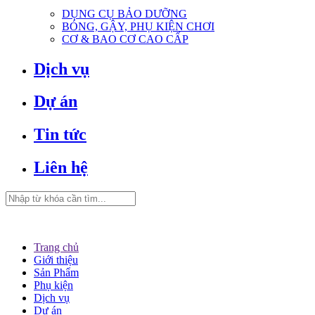
DỤNG CỤ BẢO DƯỠNG
BÓNG, GẬY, PHỤ KIỆN CHƠI
CƠ & BAO CƠ CAO CẤP
Dịch vụ
Dự án
Tin tức
Liên hệ
Trang chủ
Giới thiệu
Sản Phẩm
Phụ kiện
Dịch vụ
Dự án