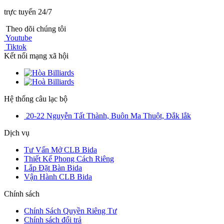
trực tuyến 24/7
Theo dõi chúng tôi
Youtube
Tiktok
Kết nối mạng xã hội
Hệ thống câu lạc bộ
20-22 Nguyễn Tất Thành, Buôn Ma Thuột, Đắk lắk
Dịch vụ
Tư Vấn Mở CLB Bida
Thiết Kế Phong Cách Riêng
Lắp Đặt Bàn Bida
Vận Hành CLB Bida
Chính sách
Chính Sách Quyền Riêng Tư
Chính sách đổi trả