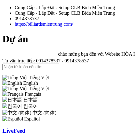
Cung Cấp - Lắp Đặt - Setup CLB Bida Miền Trung
Cung Cấp - Lắp Đặt - Setup CLB Bida Miền Trung
0914378537
https://billiardsmientrung.com/
Dự án
chào mừng bạn đến với Website HÒA BILL
Tư vấn trực tiếp: 0914378537 - 0914378537
Tiếng Việt
English
Tiếng Việt
Français
日本語
한국어
中文 (简体)
Español
LiveFeed