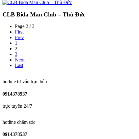
CLB Bida Man Club – Thủ Đức
Page 2 / 3
First
Prev
1
2
3
Next
Last
hotline tư vấn trực tiếp
0914378537
trực tuyến 24/7
hotline chăm sóc
0914378537